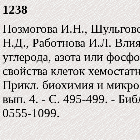
1238
Позмогова И.Н., Шульговс
Н.Д., Работнова И.Л. Влия
углерода, азота или фосф
свойства клеток хемостатно
Прикл. биохимия и микроб
вып. 4. - С. 495-499. - Биб
0555-1099.