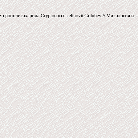
ерополисахарида Cryptococcus elinovii Golubev // Микология и