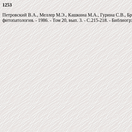
1253
Петровский В.А., Меллер М.Э., Кашкина М.А., Гурина С.В., Бр
фитопатология. - 1986. - Том 20, вып. 3. - C.215-218. - Библиогр: