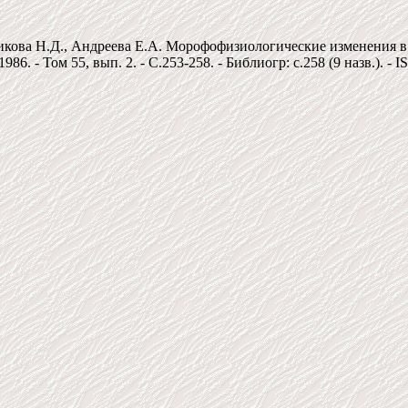
никова Н.Д., Андреева Е.А. Морофофизиологические изменения 
986. - Том 55, вып. 2. - C.253-258. - Библиогр: c.258 (9 назв.). - 