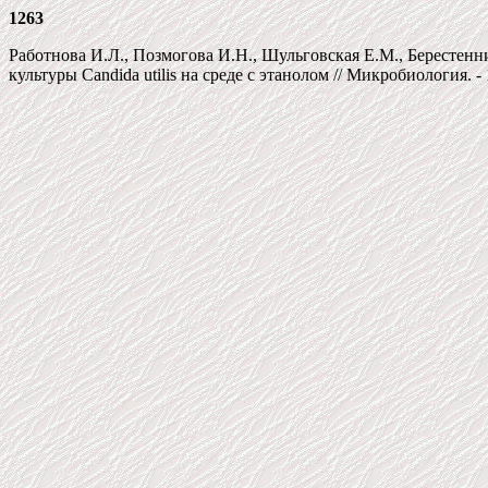
1263
Работнова И.Л., Позмогова И.Н., Шульговская Е.М., Берестен
культуры Candida utilis на среде с этанолом // Микробиология. - 1