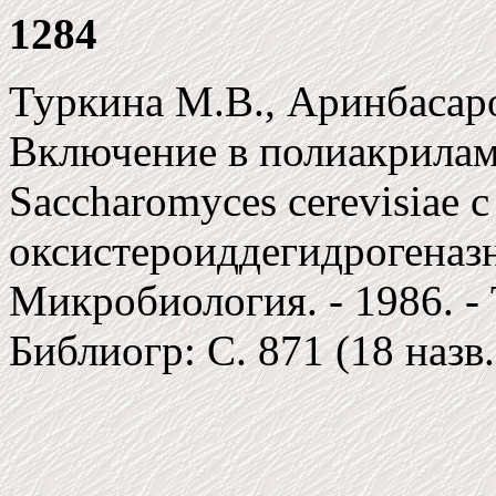
1284
Туркина М.В., Аринбасар
Включение в полиакрилам
Saccharomyces cerevisiae с
оксистероиддегидрогеназн
Микробиология. - 1986. - Т
Библиогр: C. 871 (18 назв.