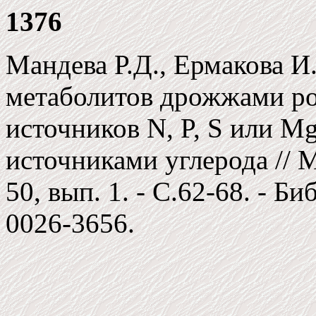
1376
Мандева Р.Д., Ермакова И
метаболитов дрожжами ро
источников N, P, S или M
источниками углерода // М
50, вып. 1. - C.62-68. - Би
0026-3656.