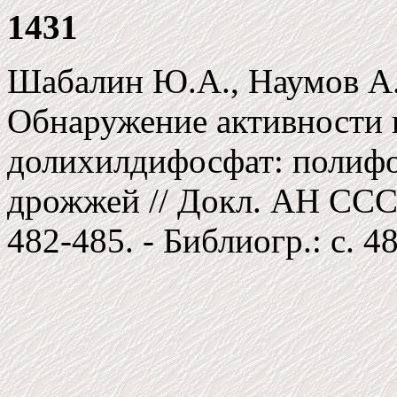
1431
Шабалин Ю.А., Наумов А.В
Обнаружение активности 
долихилдифосфат: полиф
дрожжей // Докл. АН СССР. 
482-485. - Библиогр.: c. 48