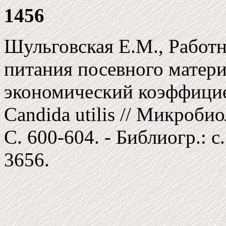
1456
Шульговская Е.М., Работн
питания посевного матери
экономический коэффицие
Candida utilis // Микробиол
C. 600-604. - Библиогр.: c.
3656.