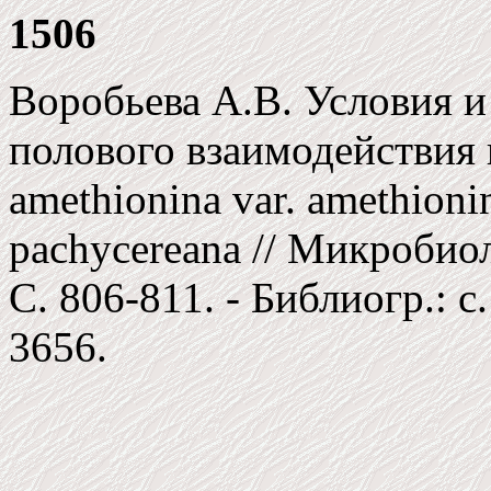
1506
Воробьева А.В. Условия и
полового взаимодействия 
amethionina var. amethionin
pachycereana // Микробиолог
C. 806-811. - Библиогр.: c.
3656.