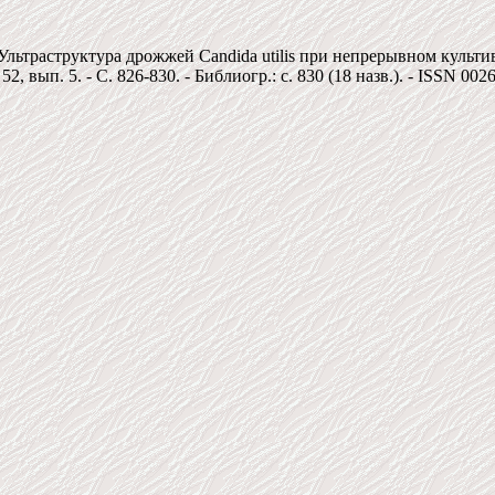
 Ультраструктура дрожжей Candida utilis при непрерывном куль
, вып. 5. - C. 826-830. - Библиогр.: c. 830 (18 назв.). - ISSN 002