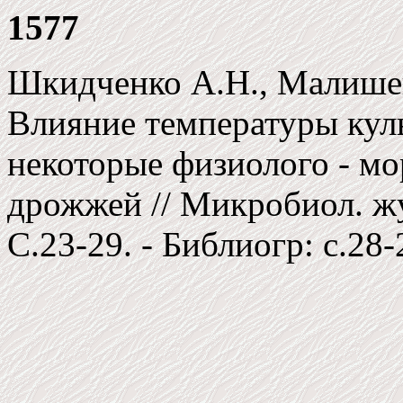
1577
Шкидченко А.Н., Малишев
Влияние температуры куль
некоторые физиолого - м
дрожжей // Микробиол. журн
C.23-29. - Библиогр: c.28-