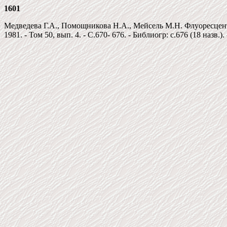
1601
Медведева Г.А., Помощникова Н.А., Мейсель М.Н. Флуоресцен
1981. - Том 50, вып. 4. - C.670- 676. - Библиогр: c.676 (18 назв.).