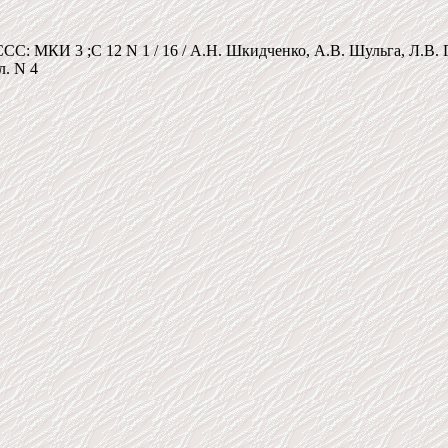
СС: МКИ 3 ;С 12 N 1 / 16 / А.Н. Шкидченко, А.В. Шульга, Л.В
л. N 4