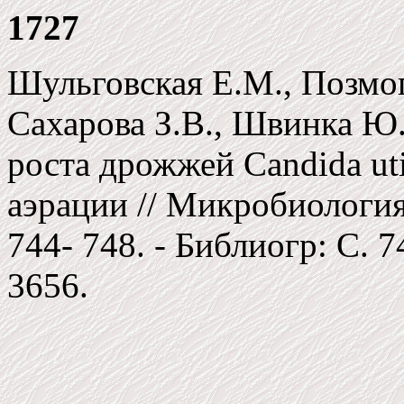
1727
Шульговская Е.М., Позмог
Сахарова З.В., Швинка Ю
роста дрожжей Candida uti
аэрации // Микробиология. 
744- 748. - Библиогр: С. 7
3656.