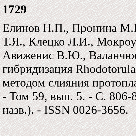
1729
Елинов Н.П., Пронина М.И
Т.Я., Клецко Л.И., Мокроу
Авиженис В.Ю., Валанчюс
гибридизация Rhodotorula
методом слияния протопла
- Том 59, вып. 5. - C. 806-
назв.). - ISSN 0026-3656.