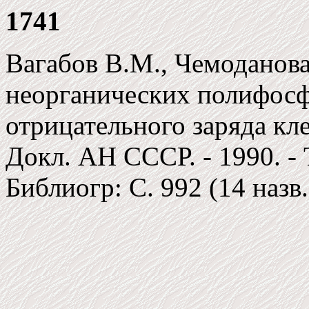
1741
Вагабов В.М., Чемоданова
неорганических полифосф
отрицательного заряда кл
Докл. АН СССР. - 1990. - Т
Библиогр: C. 992 (14 назв.