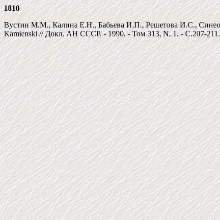
1810
Вустин М.М., Калина Е.Н., Бабьева И.П., Решетова И.С., Син
Kamienski // Докл. АН СССР. - 1990. - Том 313, N. 1. - C.207-211.