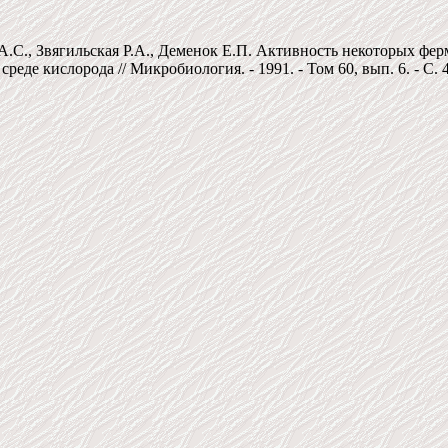
А.С., Звягильская Р.А., Деменок Е.П. Активность некоторых фе
еде кислорода // Микробиология. - 1991. - Том 60, вып. 6. - С. 47