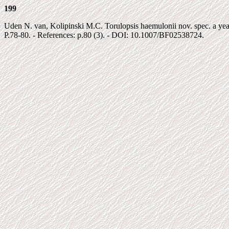
199
Uden N. van, Kolipinski M.C. Torulopsis haemulonii nov. spec. a yeas
P.78-80. - References: p.80 (3). - DOI: 10.1007/BF02538724.