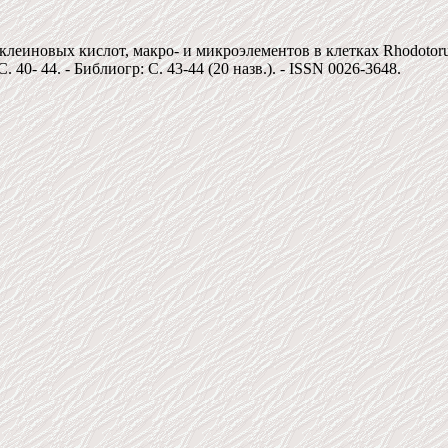
иновых кислот, макро- и микроэлементов в клетках Rhodotorula r
С. 40- 44. - Библиогр: С. 43-44 (20 назв.). - ISSN 0026-3648.