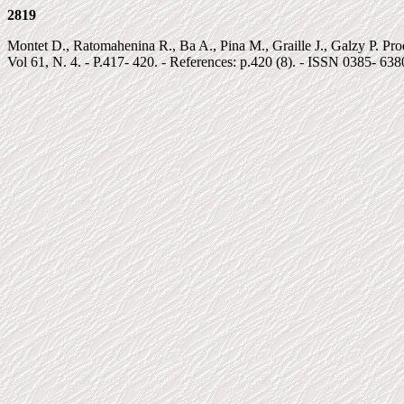
2819
Montet D., Ratomahenina R., Ba A., Pina M., Graille J., Galzy P. Produ
Vol 61, N. 4. - P.417- 420. - References: p.420 (8). - ISSN 0385- 638