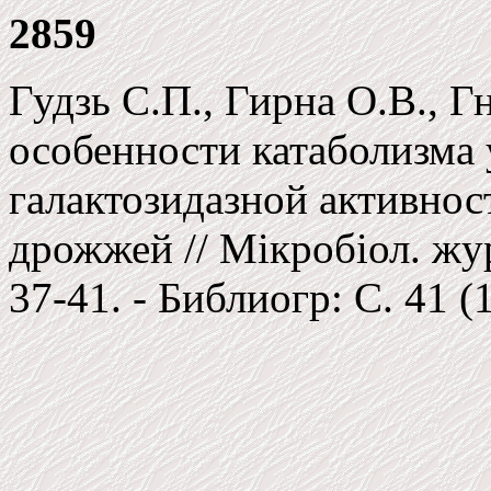
2859
Гудзь С.П., Гирна О.В., 
особенности катаболизма у
галактозидазной активно
дрожжей // Мiкробiол. журн
37-41. - Библиогр: С. 41 (