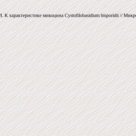
К характеристике микоцина Cystofilobasidium bisporidii // Микроби