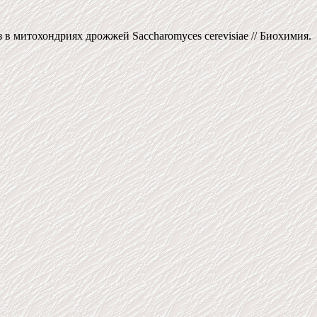
в митохондриях дрожжей Saccharomyces cerevisiae // Биохимия.