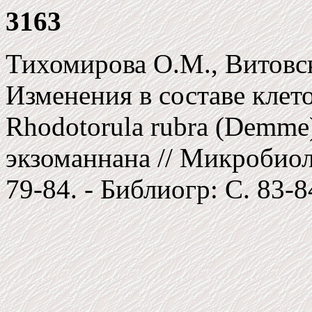
3163
Тихомирова О.М., Витовск
Изменения в составе кле
Rhodotorula rubra (Demme
экзоманнана // Микробиолог
79-84. - Библиогр: C. 83-8