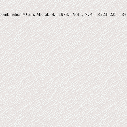
mbination // Curr. Microbiol. - 1978. - Vol 1, N. 4. - P.223- 225. - R