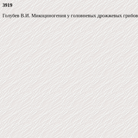
3919
Голубев В.И. Микоциногения у головневых дрожжевых грибов род