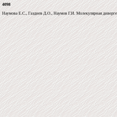
4098
Наумова Е.С., Газдиев Д.О., Наумов Г.И. Молекулярная дивергенци