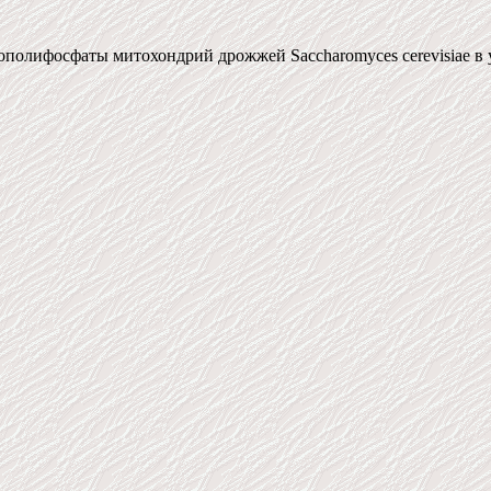
ополифосфаты митохондрий дрожжей Saccharomyces cerevisiae в у