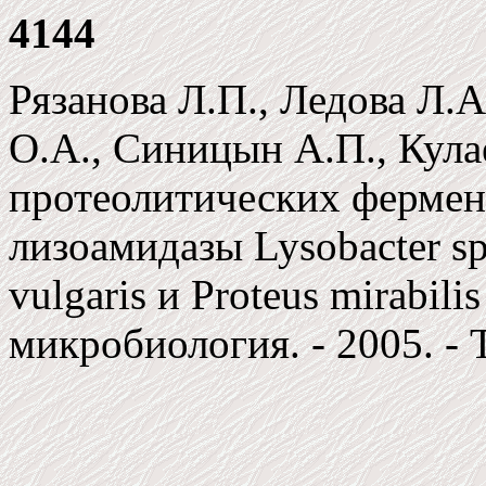
4144
Рязанова Л.П., Ледова Л.А
О.А., Синицын А.П., Кула
протеолитических ферменто
лизоамидазы Lysobacter sp
vulgaris и Proteus mirabil
микробиология. - 2005. - Т