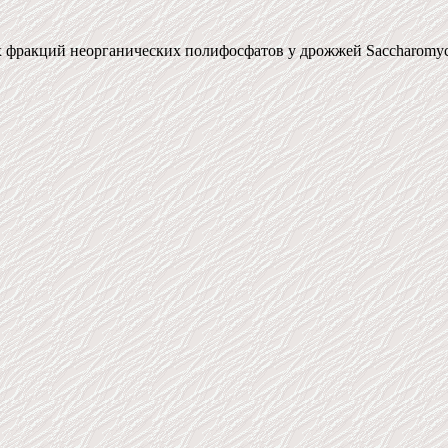
фракций неорганических полифосфатов у дрожжей Saccharomyces 