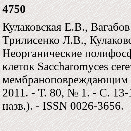
4750
Кулаковская Е.В., Вагабо
Трилисенко Л.В., Кулаковс
Неорганические полифосф
клеток Saccharomyces cerev
мембраноповреждающим аг
2011. - Т. 80, № 1. - С. 13
назв.). - ISSN 0026-3656.