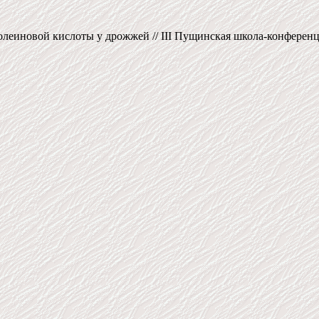
олеиновой кислоты у дрожжей // III Пущинская школа-конферен