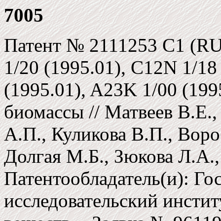
7005
Патент № 2111253 C1 (RU)
1/20 (1995.01), C12N 1/18
(1995.01), A23K 1/00 (19
биомассы // Матвеев В.Е.
А.П., Куликова В.П., Воро
Долгая М.Б., Зюкова Л.А.
Патентообладатель(и): Го
исследовательский инстит